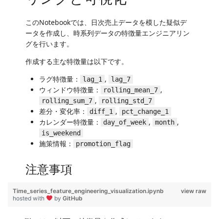
Time_series_feature_engineering_visualization.ipynb
view raw
hosted with
by
GitHub